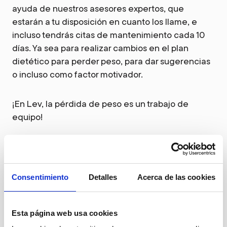
ayuda de nuestros asesores expertos, que
estarán a tu disposición en cuanto los llame, e
incluso tendrás citas de mantenimiento cada 10
días. Ya sea para realizar cambios en el plan
dietético para perder peso, para dar sugerencias
o incluso como factor motivador.
¡En Lev, la pérdida de peso es un trabajo de
equipo!
Si además deseas un plan de pérdida de peso
adaptado a tus objetivos, como el testimonio de
Mamen.
Reserva tu cita gratuita
y sin
Consentimiento
Detalles
Acerca de las cookies
compromiso y comienza hoy mismo tu camino
hacia una vida más sana y equilibrada desde el
punto de vista nutricional.
Esta página web usa cookies