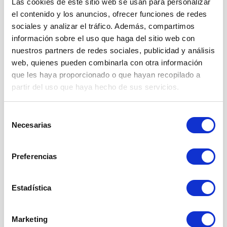
Las cookies de este sitio web se usan para personalizar
el contenido y los anuncios, ofrecer funciones de redes
sociales y analizar el tráfico. Además, compartimos
información sobre el uso que haga del sitio web con
Pide ya tu
cita
!
nuestros partners de redes sociales, publicidad y análisis
web, quienes pueden combinarla con otra información
que les haya proporcionado o que hayan recopilado a
Seguimiento personalizado por expertos en
partir del uso que haya hecho de sus servicios.
nutrición Lev
Citas nutricionales
Más de 150 comidas saludables listas a
Selección
consumir
Necesarias
de
consentimiento
Preferencias
Estadística
Marketing