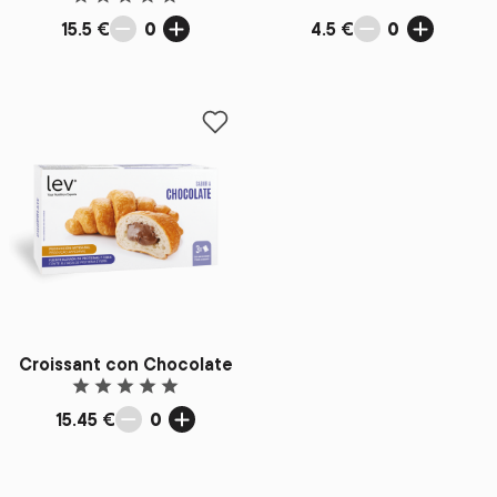
15.5 €
0
4.5 €
0
Add to favorites
Croissant con Chocolate
15.45 €
0