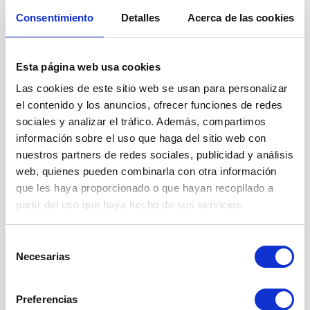
Add to favorites
Add 
Consentimiento
Detalles
Acerca de las cookies
Esta página web usa cookies
Las cookies de este sitio web se usan para personalizar
el contenido y los anuncios, ofrecer funciones de redes
sociales y analizar el tráfico. Además, compartimos
información sobre el uso que haga del sitio web con
Body Essentials Collagen
Barrita de Limón Crujiente
nuestros partners de redes sociales, publicidad y análisis
Pro Aging - Cranberry
web, quienes pueden combinarla con otra información
que les haya proporcionado o que hayan recopilado a
Agotado
39 €
17.75 €
0
partir del uso que haya hecho de sus servicios.
Selección
Necesarias
de
consentimiento
Preferencias