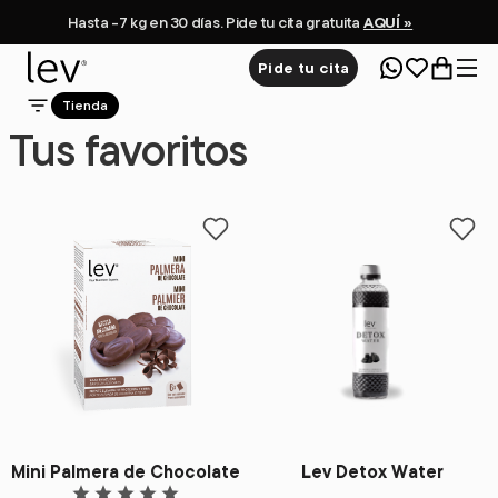
Hasta -7 kg en 30 días. Pide tu cita gratuita
AQUÍ »
Pide tu cita
Tienda
Tus favoritos
Add to favorites
Add 
Mini Palmera de Chocolate
Lev Detox Water