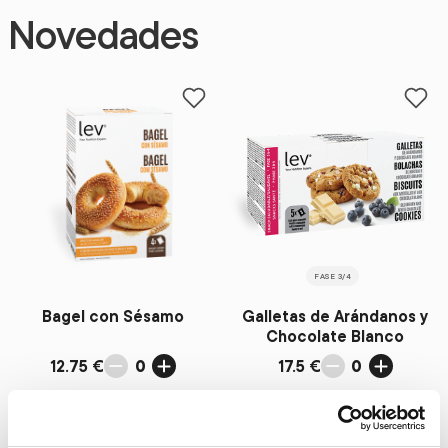
Novedades
Add to favorites
Add 
FASE 3/4
Bagel con Sésamo
Galletas de Arándanos y
Chocolate Blanco
12.75 €
0
17.5 €
0