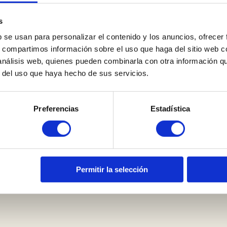
s
b se usan para personalizar el contenido y los anuncios, ofrecer
Sobre Nosotros
s, compartimos información sobre el uso que haga del sitio web 
 análisis web, quienes pueden combinarla con otra información q
Preguntas Frecuentes
r del uso que haya hecho de sus servicios.
Términos y Condiciones de Ve
Política de Privacidad
Preferencias
Estadística
Aviso Legal
Clipping de Prensa
Permitir la selección