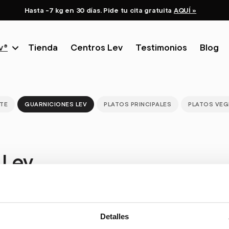
Hasta -7 kg en 30 días. Pide tu cita gratuita
AQUÍ »
v®
Tienda
Centros Lev
Testimonios
Blog
TE
GUARNICIONES LEV
PLATOS PRINCIPALES
PLATOS VEG
 Lev
Detalles