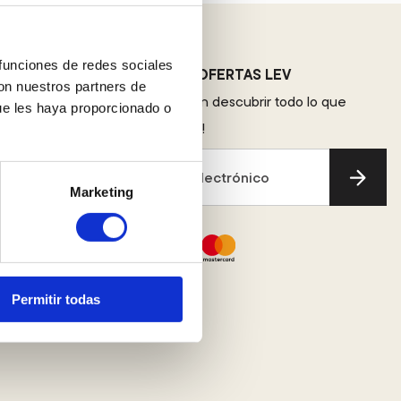
 funciones de redes sociales
NOVEDADS Y OFERTAS LEV
con nuestros partners de
Sé el primero en descubrir todo lo que
ue les haya proporcionado o
tenemos para ti!
nta Online
Tu correo electrónico
Marketing
Permitir todas