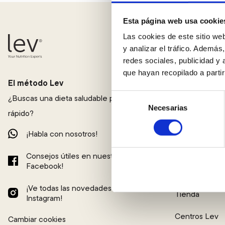
Esta página web usa cookie
Las cookies de este sitio we
Método Lev®
y analizar el tráfico. Ademá
redes sociales, publicidad y
Planes Lev®
que hayan recopilado a parti
El método Lev
Plan reto 21
Selección
¿Buscas una dieta saludable para adelgazar
Plan Shape
Necesarias
de
rápido?
consentimiento
Plan Fit
¡Habla con nosotros!
Plan Detox
Consejos útiles en nuestra página de
Facebook!
Plan GLP-1
¡Ve todas las novedades en nuestro
Tienda
Instagram!
Centros Lev
Cambiar cookies