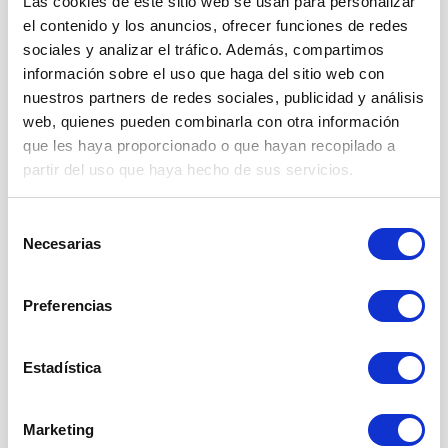
Las cookies de este sitio web se usan para personalizar
el contenido y los anuncios, ofrecer funciones de redes
sociales y analizar el tráfico. Además, compartimos
información sobre el uso que haga del sitio web con
nuestros partners de redes sociales, publicidad y análisis
web, quienes pueden combinarla con otra información
que les haya proporcionado o que hayan recopilado a
partir del uso que haya hecho de sus servicios.
Selección
Necesarias
de
¡Este agua te ayuda a
consentimiento
DETOXIFICAR!
Preferencias
Nuestra Black Detox Water rompe todas las
Estadística
reglas, añadiendo
carbón activado
al agua
tradicional.
Marketing